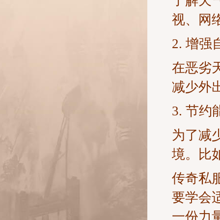
了解天
视、网
2. 增
在恶劣
减少外
3. 节
为了减
境。比
传奇私
要学会
一份力