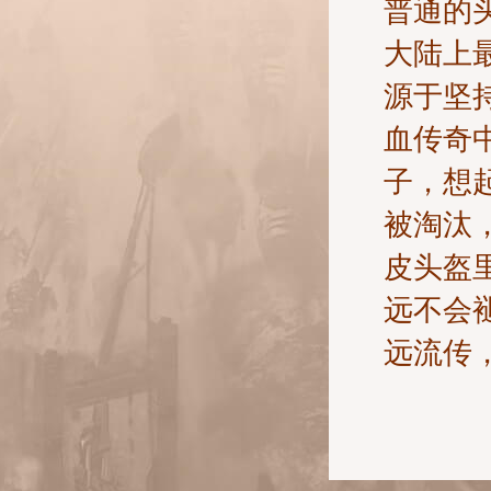
普通的
大陆上
源于坚
血传奇
子，想
被淘汰
皮头盔
远不会
远流传